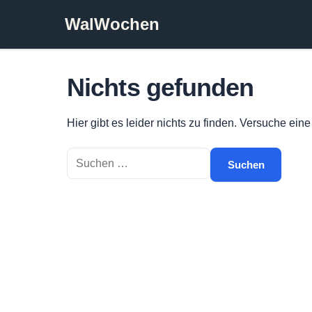
Zum
WalWochen
Inhalt
springen
Nichts gefunden
Hier gibt es leider nichts zu finden. Versuche ein
Suchen
nach: